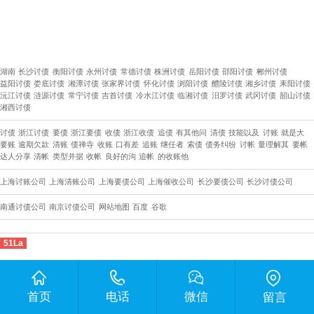
湖南
长沙讨债
衡阳讨债
永州讨债
常德讨债
株洲讨债
岳阳讨债
邵阳讨债
郴州讨债
益阳讨债
娄底讨债
湘潭讨债
张家界讨债
怀化讨债
浏阳讨债
醴陵讨债
湘乡讨债
耒阳讨债
沅江讨债
涟源讨债
常宁讨债
吉首讨债
冷水江讨债
临湘讨债
汨罗讨债
武冈讨债
韶山讨债
湘西讨债
讨债
浙江讨债
要债
浙江要债
收债
浙江收债
追债
有其他问
清债
技能以及
讨账
就是大
要账
逾期欠款
清账
债禅寺
收账
口有差
追账
继任者
索债
债务纠纷
讨帐
量理解其
要帐
达人分享
清帐
类型并据
收帐
良好的沟
追帐
的收账他
上海讨账公司
上海清账公司
上海要债公司
上海催收公司
长沙要债公司
​长沙讨债公司
南通讨债公司
南京讨债公司
网站地图
百度
谷歌
51La
首页
电话
微信
留言