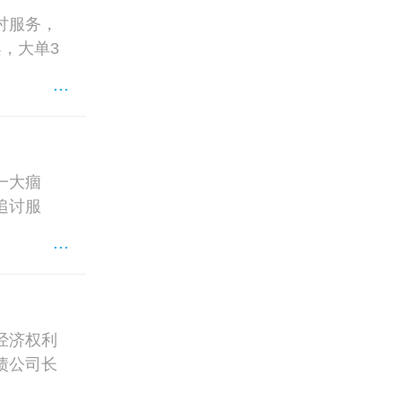
讨服务，
，大单3
...
一大痼
追讨服
...
经济权利
债公司长
...