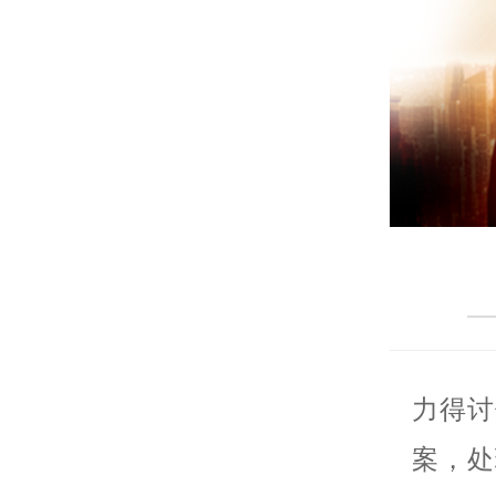
力得讨
案，处