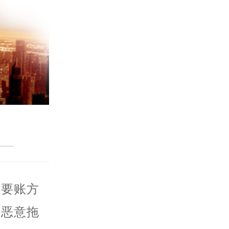
讨要账方
、恶意拖