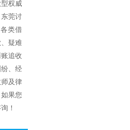
大型权威
、东莞讨
供各类借
款、疑难
商账追收
纠纷、经
收师及律
。如果您
咨询！