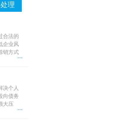
帐处理
过合法的
低企业风
赊销方式
...
解决个人
段向债务
强大压
...